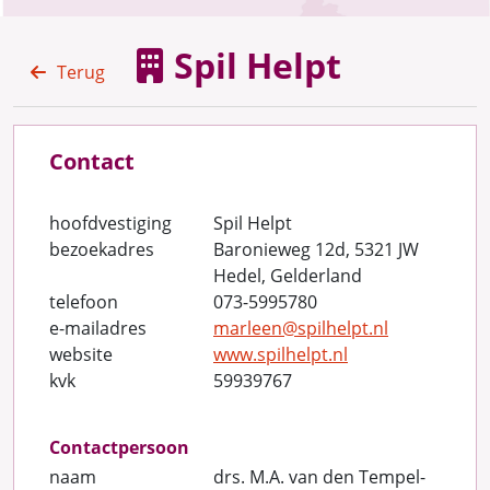
Spil Helpt
Terug
Contact
hoofdvestiging
Spil Helpt
bezoekadres
Baronieweg 12d, 5321 JW
Hedel, Gelderland
telefoon
073-5995780
e-mailadres
marleen@spilhelpt.nl
website
www.spilhelpt.nl
kvk
59939767
Contactpersoon
naam
drs. M.A. van den Tempel-