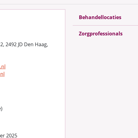
Behandellocaties
Zorgprofessionals
32, 2492 JD Den Haag,
.nl
nl
e)
er 2025