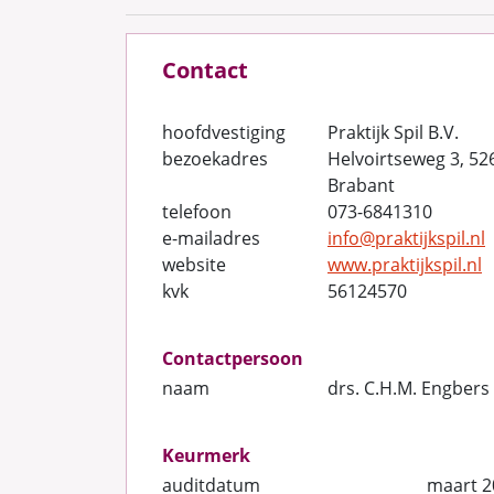
Contact
hoofdvestiging
Praktijk Spil B.V.
bezoekadres
Helvoirtseweg 3, 52
Brabant
telefoon
073-6841310
e-mailadres
info@praktijkspil.nl
website
www.praktijkspil.nl
kvk
56124570
Contactpersoon
naam
drs. C.H.M. Engbers 
Keurmerk
auditdatum
maart 2