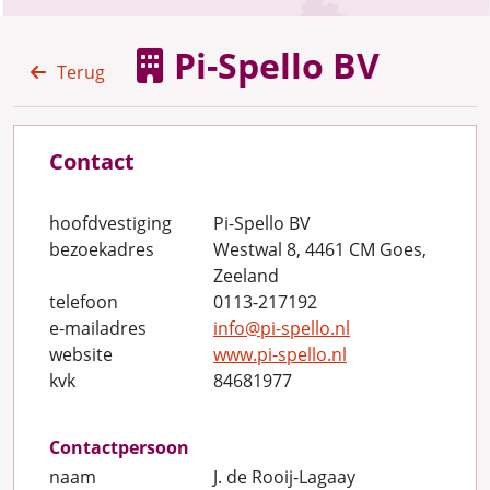
Pi-Spello BV
Terug
Contact
hoofdvestiging
Pi-Spello BV
bezoekadres
Westwal 8, 4461 CM Goes,
Zeeland
telefoon
0113-217192
e-mailadres
info@pi-spello.nl
website
www.pi-spello.nl
kvk
84681977
Contactpersoon
naam
J. de Rooij-Lagaay