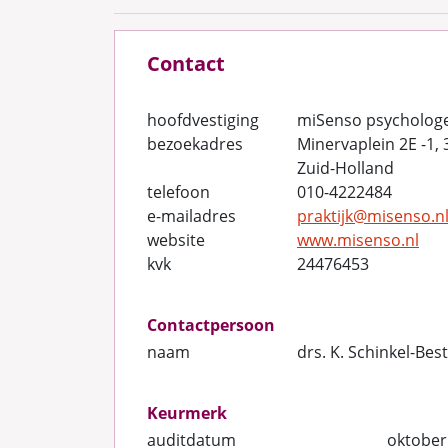
Contact
hoofdvestiging
miSenso psycholog
bezoekadres
Minervaplein 2E -1,
Zuid-Holland
telefoon
010-4222484
e-mailadres
praktijk@misenso.n
website
www.misenso.nl
kvk
24476453
Contactpersoon
naam
drs. K. Schinkel-Bes
Keurmerk
auditdatum
oktober