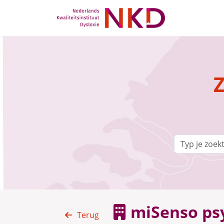
Z
miSenso ps
Terug