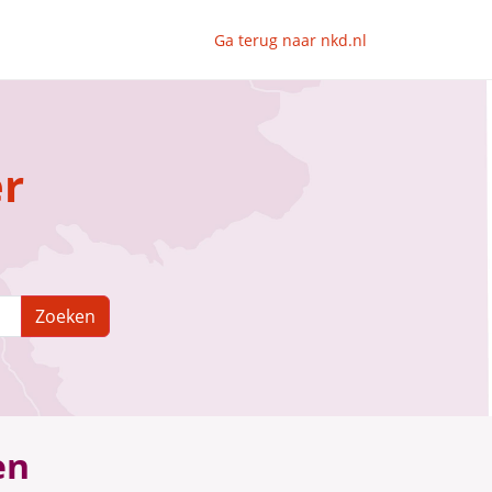
Ga terug naar nkd.nl
er
Zoeken
en