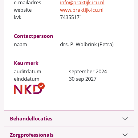
e-mailadres
info@praktijk-icu.nl
website
www.praktijk-icu.nl
kvk
74355171
Contactpersoon
naam
drs. P. Wolbrink (Petra)
Keurmerk
auditdatum
september 2024
einddatum
30 sep 2027
Behandellocaties
Zorgprofessionals