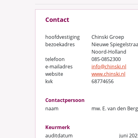
Contact
hoofdvestiging
Chinski Groep
bezoekadres
Nieuwe Spiegelstra
Noord-Holland
telefoon
085-0852300
e-mailadres
info@chinski.nl
website
www.chinski.nl
kvk
68774656
Contactpersoon
naam
mw. E. van den Berg
Keurmerk
auditdatum
juni 202